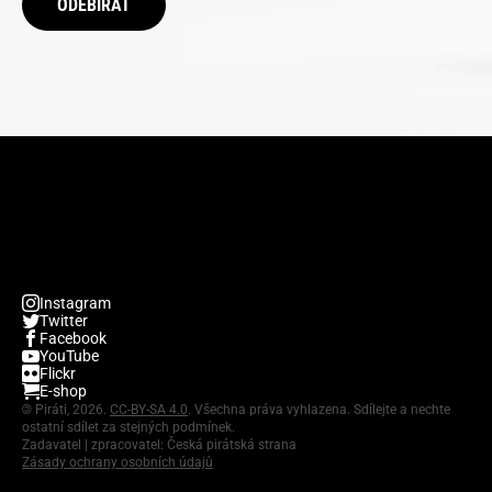
ODEBÍRAT
Instagram
Twitter
Facebook
YouTube
Flickr
E-shop
©
Piráti, 2026.
CC-BY-SA 4.0
. Všechna práva vyhlazena. Sdílejte a nechte
ostatní sdílet za stejných podmínek.
Zadavatel | zpracovatel: Česká pirátská strana
Zásady ochrany osobních údajů