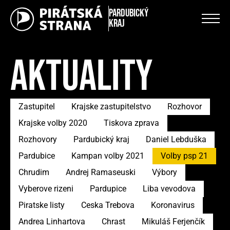
Pardubický
kraj
AKTUALITY
Zastupitel
Krajske zastupitelstvo
Rozhovor
Krajske volby 2020
Tiskova zprava
Rozhovory
Pardubický kraj
Daniel Lebduška
Pardubice
Kampan volby 2021
Volby psp 21
Chrudim
Andrej Ramaseuski
Výbory
Vyberove rizeni
Pardupice
Liba vevodova
Piratske listy
Ceska Trebova
Koronavirus
Andrea Linhartova
Chrast
Mikuláš Ferjenčík