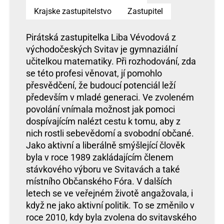
Krajske zastupitelstvo
Zastupitel
Pirátská zastupitelka Liba Vévodová z
východočeských Svitav je gymnaziální
učitelkou matematiky. Při rozhodování, zda
se této profesi věnovat, jí pomohlo
přesvědčení, že budoucí potenciál leží
především v mladé generaci. Ve zvoleném
povolání vnímala možnost jak pomoci
dospívajícím nalézt cestu k tomu, aby z
nich rostli sebevědomí a svobodní občané.
Jako aktivní a liberálně smýšlející člověk
byla v roce 1989 zakládajícím členem
stávkového výboru ve Svitavách a také
místního Občanského Fóra. V dalších
letech se ve veřejném životě angažovala, i
když ne jako aktivní politik. To se změnilo v
roce 2010, kdy byla zvolena do svitavského