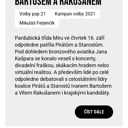
Bartošem a Rakušanem
Volby psp 21
Kampan volby 2021
Mikuláš Ferjenčík
Pardubická třída Míru ve čtvrtek 16. září
odpoledne patřila Pirátům a Starostům.
Pod dohledem bronzového aviatika Jana
Kašpara se konalo veselí s koncerty,
divadelní fraškou, skákacím hradem nebo
virtuální realitou. A především lidé po celé
odpoledne debatovali s celostátními lídry
koalice Pirátů a Starostů Ivanem Bartošem
a Vítem Rakušanem i krajskými kandidáty.
ČÍST DÁLE