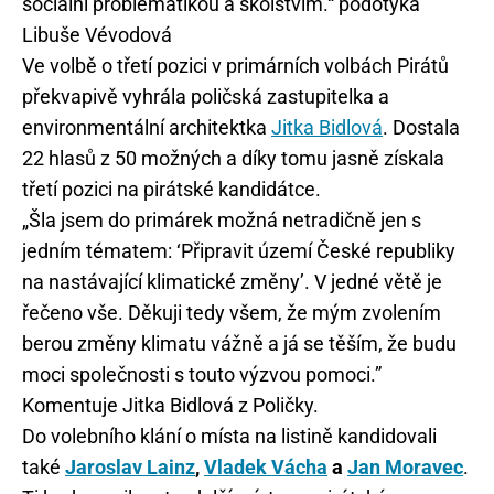
sociální problematikou a školstvím.“ podotýká
Libuše Vévodová
Ve volbě o třetí pozici v primárních volbách Pirátů
překvapivě vyhrála poličská zastupitelka a
environmentální architektka
Jitka Bidlová
. Dostala
22 hlasů z 50 možných a díky tomu jasně získala
třetí pozici na pirátské kandidátce.
„Šla jsem do primárek možná netradičně jen s
jedním tématem: ‘Připravit území České republiky
na nastávající klimatické změny’. V jedné větě je
řečeno vše. Děkuji tedy všem, že mým zvolením
berou změny klimatu vážně a já se těším, že budu
moci společnosti s touto výzvou pomoci.”
Komentuje Jitka Bidlová z Poličky.
Do volebního klání o místa na listině kandidovali
také
Jaroslav Lainz
,
Vladek Vácha
a
Jan Moravec
.