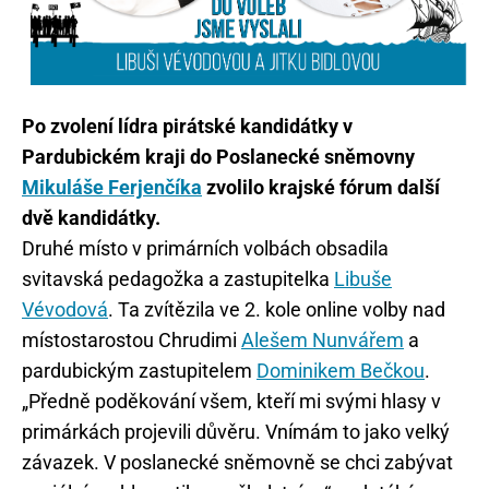
Po zvolení lídra pirátské kandidátky v
Pardubickém kraji do Poslanecké sněmovny
Mikuláše Ferjenčíka
zvolilo krajské fórum další
dvě kandidátky.
Druhé místo v primárních volbách obsadila
svitavská pedagožka a zastupitelka
Libuše
Vévodová
. Ta zvítězila ve 2. kole online volby nad
místostarostou Chrudimi
Alešem Nunvářem
a
pardubickým zastupitelem
Dominikem Bečkou
.
„Předně poděkování všem, kteří mi svými hlasy v
primárkách projevili důvěru. Vnímám to jako velký
závazek. V poslanecké sněmovně se chci zabývat