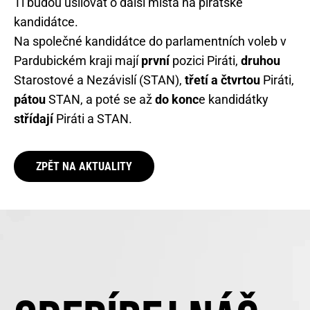
Ti budou usilovat o další místa na pirátské
kandidátce.
Na společné kandidátce do parlamentních voleb v
Pardubickém kraji mají
první
pozici Piráti,
druhou
Starostové a Nezávislí (STAN),
třetí a čtvrtou
Piráti,
pátou
STAN, a poté se až
do konc
e kandidátky
střídají
Piráti a STAN.
ZPĚT NA AKTUALITY